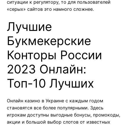
ситуации к регулятору, то для пользователей
«серых» сайтов это намного сложнее.
Лучшие
Букмекерские
Конторы России
2023 Онлайн:
Топ-10 Лучших
Онлайн казино в Украине с каждым годом
становятся все более популярными. Здесь
игрокам доступны выгодные бонусы, промокоды,
акции и большой выбор слотов от известных