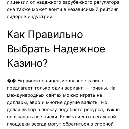
лицензии от надежного зарубежного регулятора,
она также может войти в независимый рейтинг
лидеров индустрии.
Как Правильно
Выбрать Надежное
Казино?
�� Украинское лицензированное казино
предлагает только один вариант — гривны. На
международных сайтах можно играть на
доллары, евро и многие другие валюты. Но,
делая выбор в пользу подобного ресурса, нужно
осознавать все риски. Если клиенты легальной
площадки всегда могут обратиться в спорной