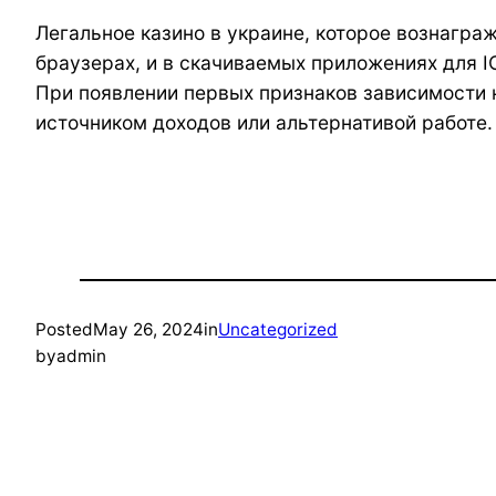
Легальное казино в украине, которое вознагра
браузерах, и в скачиваемых приложениях для I
При появлении первых признаков зависимости н
источником доходов или альтернативой работе.
Posted
May 26, 2024
in
Uncategorized
by
admin