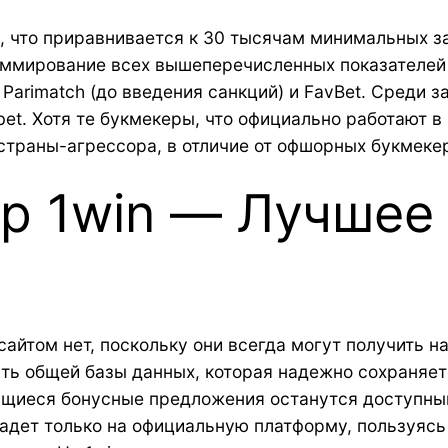
, что приравнивается к 30 тысячам минимальных з
Суммирование всех вышеперечисленных показателей 
Parimatch (до введения санкций) и FavBet. Среди 
bet. Хотя те букмекеры, что официально работают 
траны-агрессора, в отличие от офшорных букмекерс
р 1win — Лучшее
сайтом нет, поскольку они всегда могут получить 
сть общей базы данных, которая надежно сохраняет
еющиеся бонусные предложения останутся доступны
опадет только на официальную платформу, пользуяс