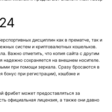
024
ерспортивных дисциплин как в прематче, так и
атежных систем и криптовалютных кошельков.
а. Важно отметить, что копия сайта с другим
ая надежно сохраняется на внешнем носителе.
пными при помощи зеркала. Сразу бросаются в
 бонус при регистрации), кэшбэке и
ый фрибет может предоставляться за
сть официальная лицензия, а также они давно