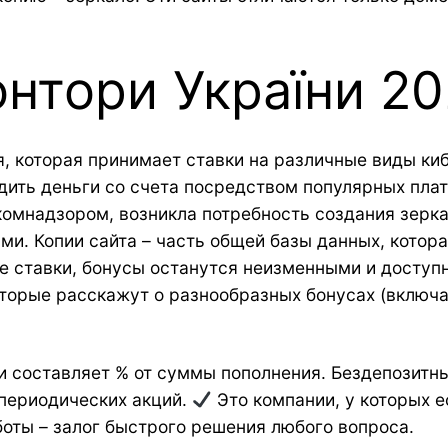
онтори України 2
, которая принимает ставки на различные виды киб
одить деньги со счета посредством популярных пл
комнадзором, возникла потребность создания зеркал
и. Копии сайта – часть общей базы данных, котор
ые ставки, бонусы останутся неизменными и досту
торые расскажут о разнообразных бонусах (включая
 и составляет % от суммы пополнения. Бездепозитн
 периодических акций.
Это компании, у которых е
оты – залог быстрого решения любого вопроса.