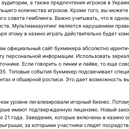
 аудитории, а также предпочтения игроков в Украи
льшего количества игроков. Кроме того, вы можете
го совета гемблинга. Важно учитывать, что в одно
ойств. Мультиаккаунтинг является нарушением прав
аря этому в казино играть действительно будет ком
 сам официальный сайт букмекера абсолютно идент
 персональной информации. Использовать зеркало 
очнике. Если говорить о линии и лайве, то еще сов
 35. Топовые события букмекер подсвечивает спец
тах и обширной росписи. Это дает возможность в
ьном уровне легализировали игорный бизнес. Пото
торые имеют подтвержденную лицензию. Новый зако
до 21 года. Заведения, которые включены в казино 
озыгрыши, за которыми участники следят посредст