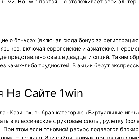
ными. Но 1win постоянно отслеживает свои альтер
е о бонусах (включая сюда бонус за регистрацию)
в языков, включая европейские и азиатские. Пере
где представлено свыше двадцати опций. Таким об
з каких-либо трудностей. В акции берут экспрессы
 На Сайте 1win
ла «Казино», выбрав категорию «Виртуальные игры
рать в классические фруктовые слоты, рулетку (бол
. При этом если основной ресурс подвергся блокир
опию – зеркало. Эти сайты отличаются только дом