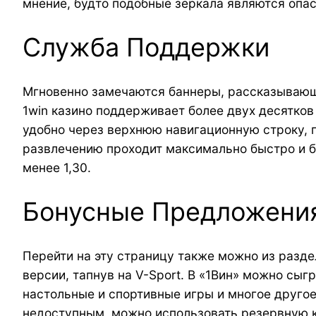
мнение, будто подобные зеркала являются опас
Служба Поддержки
Мгновенно замечаются баннеры, рассказывающи
1win казино поддерживает более двух десятко
удобно через верхнюю навигационную строку, 
развлечению проходит максимально быстро и бе
менее 1,30.
Бонусные Предложения
Перейти на эту страницу также можно из разде
версии, тапнув на V-Sport. В «1Вин» можно сыг
настольные и спортивные игры и многое другое
недоступным, можно использовать резервную к