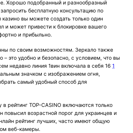
не. Хорошо подобранный и разнообразный
 запросить бесплатную консультацию по
м казино вы можете создать только один
ил и может привести к блокировке вашего
фортно и прибыльно.
ичны по своим возможностям. Зеркало также
– это удобно и безопасно, с условием, что вы
сем недавно линия 1вин включала в себя 16
1
иальным значком с изображением огня,
ыбрать самый удобный способ для
му в рейтинг TOP-CASINO включаются только
н повысил возрастной порог для украинцев и
онлайн рейтинг лучших, часто имеют общую
вом веб-камеры.