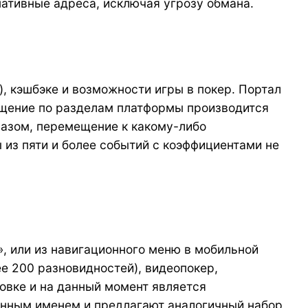
нативные адреса, исключая угрозу обмана.
, кэшбэке и возможности игры в покер. Портал
мещение по разделам платформы производится
разом, перемещение к какому-либо
 из пяти и более событий с коэффициентами не
», или из навигационного меню в мобильной
ее 200 разновидностей), видеопокер,
овке и на данный момент является
енным именем и предлагают аналогичный набор