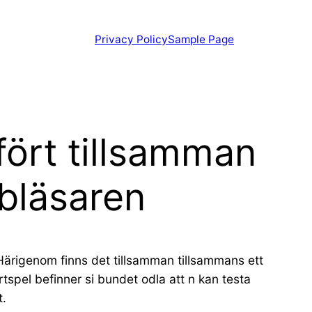
Privacy Policy
Sample Page
fört tillsamman
bbläsaren
. Härigenom finns det tillsamman tillsammans ett
spel befinner si bundet odla att n kan testa
t.