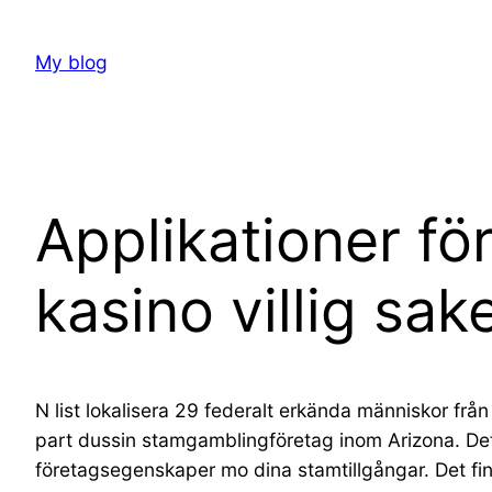
Skip
to
My blog
content
Applikationer fö
kasino villig sa
N list lokalisera 29 federalt erkända människor frå
part dussin stamgamblingföretag inom Arizona. Det
företagsegenskaper mo dina stamtillgångar.
Det fi