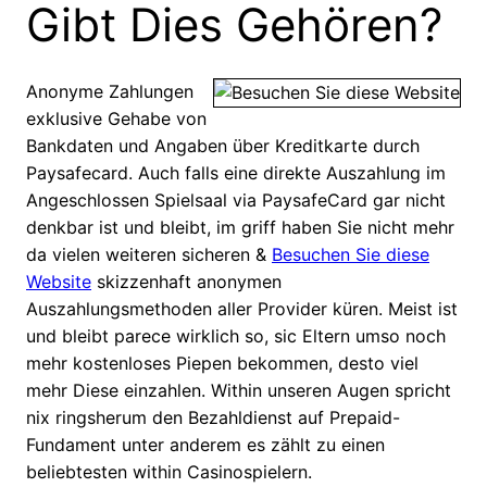
Gibt Dies Gehören?
Anonyme Zahlungen
exklusive Gehabe von
Bankdaten und Angaben über Kreditkarte durch
Paysafecard. Auch falls eine direkte Auszahlung im
Angeschlossen Spielsaal via PaysafeCard gar nicht
denkbar ist und bleibt, im griff haben Sie nicht mehr
da vielen weiteren sicheren &
Besuchen Sie diese
Website
skizzenhaft anonymen
Auszahlungsmethoden aller Provider küren. Meist ist
und bleibt parece wirklich so, sic Eltern umso noch
mehr kostenloses Piepen bekommen, desto viel
mehr Diese einzahlen. Within unseren Augen spricht
nix ringsherum den Bezahldienst auf Prepaid-
Fundament unter anderem es zählt zu einen
beliebtesten within Casinospielern.