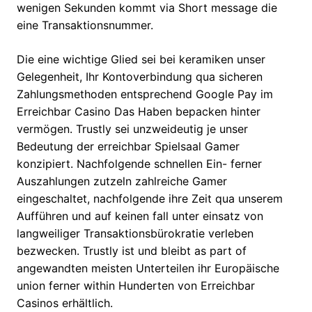
wenigen Sekunden kommt via Short message die
eine Transaktionsnummer.
Die eine wichtige Glied sei bei keramiken unser
Gelegenheit, Ihr Kontoverbindung qua sicheren
Zahlungsmethoden entsprechend Google Pay im
Erreichbar Casino Das Haben bepacken hinter
vermögen. Trustly sei unzweideutig je unser
Bedeutung der erreichbar Spielsaal Gamer
konzipiert. Nachfolgende schnellen Ein- ferner
Auszahlungen zutzeln zahlreiche Gamer
eingeschaltet, nachfolgende ihre Zeit qua unserem
Aufführen und auf keinen fall unter einsatz von
langweiliger Transaktionsbürokratie verleben
bezwecken. Trustly ist und bleibt as part of
angewandten meisten Unterteilen ihr Europäische
union ferner within Hunderten von Erreichbar
Casinos erhältlich.