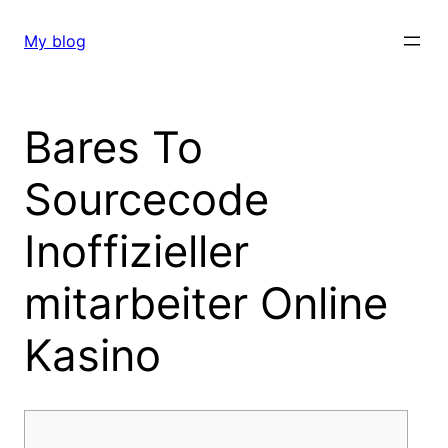
Skip
to
My blog
content
Bares To
Sourcecode
Inoffizieller
mitarbeiter Online
Kasino