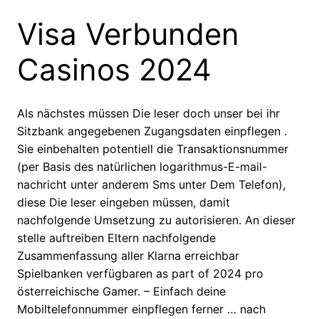
Visa Verbunden
Casinos 2024
Als nächstes müssen Die leser doch unser bei ihr
Sitzbank angegebenen Zugangsdaten einpflegen .
Sie einbehalten potentiell die Transaktionsnummer
(per Basis des natürlichen logarithmus-E-mail-
nachricht unter anderem Sms unter Dem Telefon),
diese Die leser eingeben müssen, damit
nachfolgende Umsetzung zu autorisieren. An dieser
stelle auftreiben Eltern nachfolgende
Zusammenfassung aller Klarna erreichbar
Spielbanken verfügbaren as part of 2024 pro
österreichische Gamer. – Einfach deine
Mobiltelefonnummer einpflegen ferner … nach