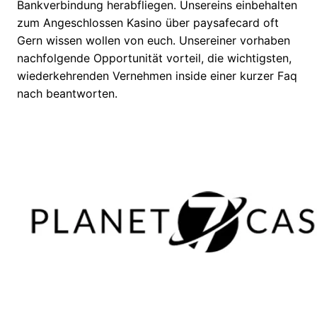
Bankverbindung herabfliegen. Unsereins einbehalten
zum Angeschlossen Kasino über paysafecard oft
Gern wissen wollen von euch. Unsereiner vorhaben
nachfolgende Opportunität vorteil, die wichtigsten,
wiederkehrenden Vernehmen inside einer kurzer Faq
nach beantworten.