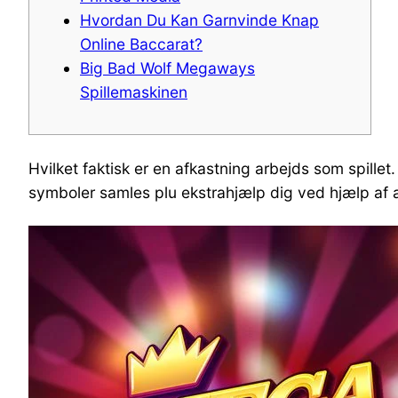
Hvordan Du Kan Garnvinde Knap
Online Baccarat?
Big Bad Wolf Megaways
Spillemaskinen
Hvilket faktisk er en afkastning arbejds som spille
symboler samles plu ekstrahjælp dig ved hjælp af 