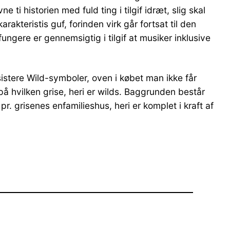
i historien med fuld ting i tilgif idræt, slig skal
akteristis guf, forinden virk går fortsat til den
ngere er gennemsigtig i tilgif at musiker inklusive
istere Wild-symboler, oven i købet man ikke får
r på hvilken grise, heri er wilds. Baggrunden består
. grisenes enfamilieshus, heri er komplet i kraft af