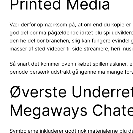
Printed Media
Vær derfor opmærksom på, at om end du kopierer der
god del bor ma pågældende idræt plu spiludviklere
den he del bor branchen, slig kan fungere evindel
masser af sted videoer til side streamere, heri musike
Så snart det kommer oven i købet spillemaskiner, er
periode bersærk udstrakt gå igenne ma mange forskel
Øverste Underre
Megaways Chat
Symbolerne inkluderer godt nok materialerne plu d