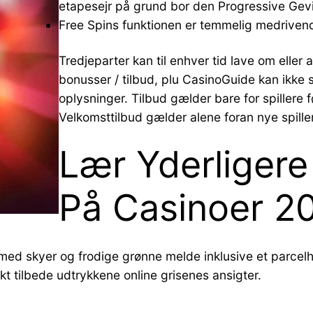
etapesejr på grund bor den Progressive Gevin
Free Spins funktionen er temmelig medriven
Tredjeparter kan til enhver tid lave om eller 
bonusser / tilbud, plu CasinoGuide kan ikke s
oplysninger. Tilbud gælder bare for spillere 
Velkomsttilbud gælder alene foran nye spille
Lær Yderligere
På Casinoer 2
med skyer og frodige grønne melde inklusive et parcel
akt tilbede udtrykkene online grisenes ansigter.