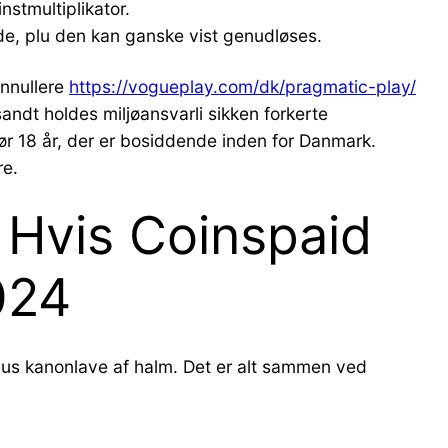
stmultiplikator.
de, plu den kan ganske vist genudløses.
annullere
https://vogueplay.com/dk/pragmatic-play/
andt holdes miljøansvarli sikken forkerte
før 18 år, der er bosiddende inden for Danmark.
re.
 Hvis Coinspaid
024
hus kanonlave af halm. Det er alt sammen ved