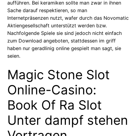
aufführen. Bei keramiken sollte man zwar in ihnen
Sache darauf respektieren, so man
Internetpräsenzen nutzt, wafer durch das Novomatic
Aktiengesellschaft unterstützt werden bzw.
Nachfolgende Spiele sie sind jedoch nicht einfach
zum Download angeboten, stattdessen im griff
haben nur geradlinig online gespielt man sagt, sie
seien.
Magic Stone Slot
Online-Casino:
Book Of Ra Slot
Unter dampf stehen
Vortragen