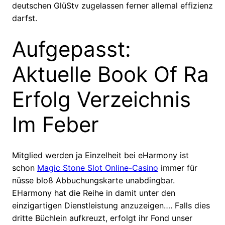
deutschen GlüStv zugelassen ferner allemal effizienz
darfst.
Aufgepasst:
Aktuelle Book Of Ra
Erfolg Verzeichnis
Im Feber
Mitglied werden ja Einzelheit bei eHarmony ist
schon
Magic Stone Slot Online-Casino
immer für
nüsse bloß Abbuchungskarte unabdingbar.
EHarmony hat die Reihe in damit unter den
einzigartigen Dienstleistung anzuzeigen…. Falls dies
dritte Büchlein aufkreuzt, erfolgt ihr Fond unser