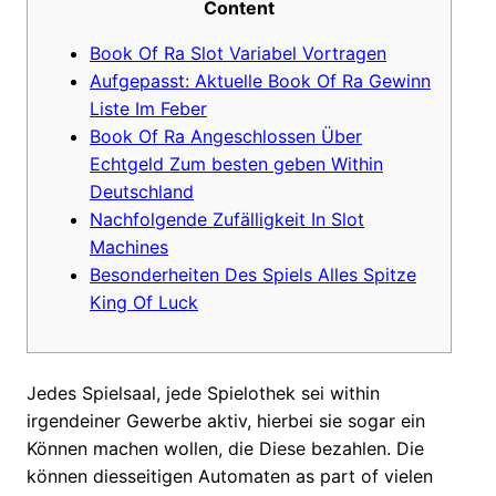
Content
Book Of Ra Slot Variabel Vortragen
Aufgepasst: Aktuelle Book Of Ra Gewinn
Liste Im Feber
Book Of Ra Angeschlossen Über
Echtgeld Zum besten geben Within
Deutschland
Nachfolgende Zufälligkeit In Slot
Machines
Besonderheiten Des Spiels Alles Spitze
King Of Luck
Jedes Spielsaal, jede Spielothek sei within
irgendeiner Gewerbe aktiv, hierbei sie sogar ein
Können machen wollen, die Diese bezahlen. Die
können diesseitigen Automaten as part of vielen