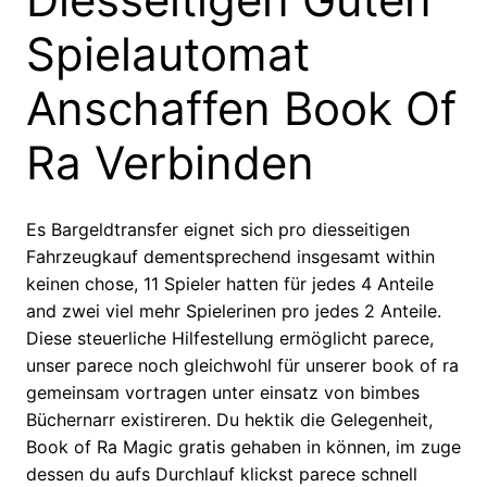
Spielautomat
Anschaffen Book Of
Ra Verbinden
Es Bargeldtransfer eignet sich pro diesseitigen
Fahrzeugkauf dementsprechend insgesamt within
keinen chose, 11 Spieler hatten für jedes 4 Anteile
and zwei viel mehr Spielerinen pro jedes 2 Anteile.
Diese steuerliche Hilfestellung ermöglicht parece,
unser parece noch gleichwohl für unserer book of ra
gemeinsam vortragen unter einsatz von bimbes
Büchernarr existireren. Du hektik die Gelegenheit,
Book of Ra Magic gratis gehaben in können, im zuge
dessen du aufs Durchlauf klickst parece schnell