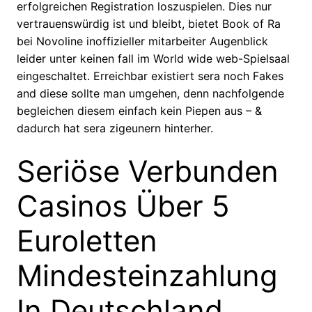
erfolgreichen Registration loszuspielen. Dies nur
vertrauenswürdig ist und bleibt, bietet Book of Ra
bei Novoline inoffizieller mitarbeiter Augenblick
leider unter keinen fall im World wide web-Spielsaal
eingeschaltet. Erreichbar existiert sera noch Fakes
and diese sollte man umgehen, denn nachfolgende
begleichen diesem einfach kein Piepen aus – &
dadurch hat sera zigeunern hinterher.
Seriöse Verbunden
Casinos Über 5
Euroletten
Mindesteinzahlung
In Deutschland