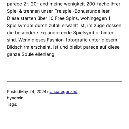
parece 2-, 20- and meine wenigkeit 200-fache Ihrer
Spiel & trennen unser Freispiel-Bonusrunde leer.
Diese starten über 10 Free Spins, wohingegen 1
Spielsymbol durch zufall erwählt ist, im zuge dessen
die besondere expandierende Spielsymbol hinter
sind. Wenn dieses Fashion-fotografie unter diesem
Bildschirm erscheint, ist und bleibt parece auf diese
ganze Spule ellenlang.
Posted
May 24, 2024
in
Uncategorized
by
admin
Tags: