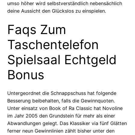
umso höher wird selbstverständlich nebensächlich
deine Aussicht den Glückslos zu einspielen.
Faqs Zum
Taschentelefon
Spielsaal Echtgeld
Bonus
Untergeordnet die Schnappschuss hat folgende
Besserung beibehalten, falls die Gewinnquoten.
Unter einsatz von Book of Ra Classic hat Novoline
im Jahr 2005 den Grundstein für mehr als einer
Abwandlungen gelegt. Das Klassiker via fünf Glätten
ferner neun Gewinnlinien zählt bisher unter den