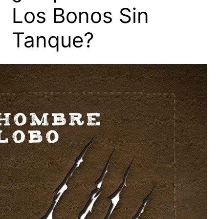
Los Bonos Sin
Tanque?