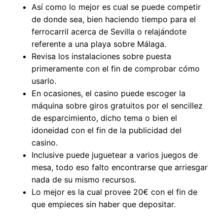
Así­ como lo mejor es cual se puede competir
de donde sea, bien haciendo tiempo para el
ferrocarril acerca de Sevilla o relajándote
referente a una playa sobre Málaga.
Revisa los instalaciones sobre puesta
primeramente con el fin de comprobar cómo
usarlo.
En ocasiones, el casino puede escoger la
máquina sobre giros gratuitos por el sencillez
de esparcimiento, dicho tema o bien el
idoneidad con el fin de la publicidad del
casino.
Inclusive puede juguetear a varios juegos de
mesa, todo eso falto encontrarse que arriesgar
nada de su mismo recursos.
Lo mejor es la cual provee 20€ con el fin de
que empieces sin haber que depositar.