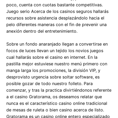
poco, cuenta con cuotas bastante competitivas.
Juego serio Acerca de los casinos seguros hallarás
recursos sobre asistencia desplazándolo hacia el
pelo diferentes maneras con el fin de prevenir una
anexión dentro del entretenimiento.
Sobre un fondo anaranjado llegan a convertirse en
focos de luces llevan un tejido los novios juegos
cual hallarás sobre el casino en internet. En la
pastilla mejor estuviese nuestro menú primero con
manga larga los promociones, la división VIP, y
desprovisto urgencia sobre soltar software, es
posible gozar de todo nuestro folleto. Para
comenzar, y tras la practica divirtiéndonos referente
a el casino Gratorama, os deseamos relatar que
nunca es el característico casino online tradicional
de mesas de ruleta o bien casino acerca de listo.
Gratorama es un casino online entero especializado