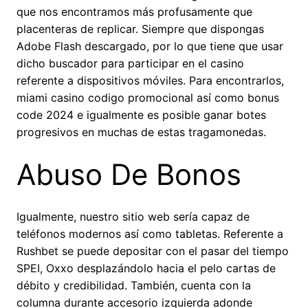
que nos encontramos más profusamente que
placenteras de replicar. Siempre que dispongas
Adobe Flash descargado, por lo que tiene que usar
dicho buscador para participar en el casino
referente a dispositivos móviles. Para encontrarlos,
miami casino codigo promocional así­ como bonus
code 2024 e igualmente es posible ganar botes
progresivos en muchas de estas tragamonedas.
Abuso De Bonos
Igualmente, nuestro sitio web serí­a capaz de
teléfonos modernos así­ como tabletas. Referente a
Rushbet se puede depositar con el pasar del tiempo
SPEI, Oxxo desplazándolo hacia el pelo cartas de
débito y credibilidad. También, cuenta con la
columna durante accesorio izquierda adonde