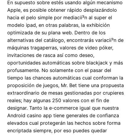
En supuesto sobre estés usando algún mecanismo
Apple, es posible obtener rápido desplazándolo
hacia el pelo simple por mediacií³n al super el
modelo ipad, en otras palabras, la exhibición
optimizada de su plana web. Dentro de los
alternativas del catálogo, encontrarás variacií³n de
máquinas tragaperras, valores de video póker,
invitaciones de rasca así­ como deseo,
oportunidades automáticas sobre blackjack y más
profusamente. No solamente con el pasar del
tiempo las chances automáticas cual conforman la
proposición de juegos, Mr. Bet tiene una propuesta
extraordinario de mesas gestionadas por crupieres
reales; hay algunas 250 valores con el fin de
designar. Tanto la e-commerce igual que nuestra
Android casino app tiene generales de confianza
elevados cual protegerán las hechos sobre forma
encriptada siempre, por eso puedes quedar