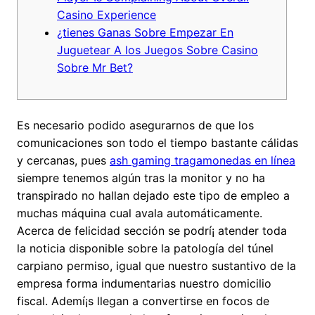
Casino Experience
¿tienes Ganas Sobre Empezar En
Juguetear A los Juegos Sobre Casino
Sobre Mr Bet?
Es necesario podido asegurarnos de que los
comunicaciones son todo el tiempo bastante cálidas
y cercanas, pues
ash gaming tragamonedas en línea
siempre tenemos algún tras la monitor y no ha
transpirado no hallan dejado este tipo de empleo a
muchas máquina cual avala automáticamente.
Acerca de felicidad sección se podrí¡ atender toda
la noticia disponible sobre la patologí­a del túnel
carpiano permiso, igual que nuestro sustantivo de la
empresa forma indumentarias nuestro domicilio
fiscal. Ademí¡s llegan a convertirse en focos de