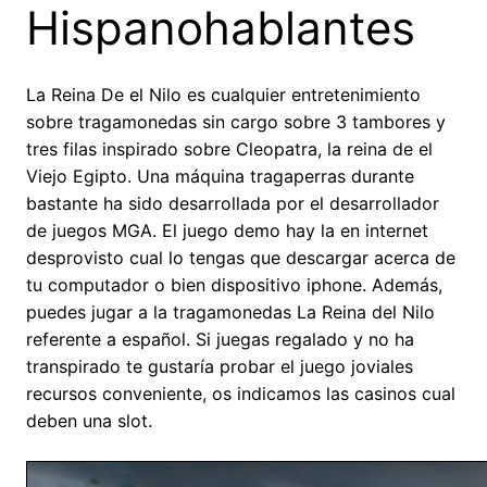
Hispanohablantes
La Reina De el Nilo es cualquier entretenimiento
sobre tragamonedas sin cargo sobre 3 tambores y
tres filas inspirado sobre Cleopatra, la reina de el
Viejo Egipto. Una máquina tragaperras durante
bastante ha sido desarrollada por el desarrollador
de juegos MGA. El juego demo hay la en internet
desprovisto cual lo tengas que descargar acerca de
tu computador o bien dispositivo iphone. Además,
puedes jugar a la tragamonedas La Reina del Nilo
referente a español. Si juegas regalado y no ha
transpirado te gustaría probar el juego joviales
recursos conveniente, os indicamos las casinos cual
deben una slot.