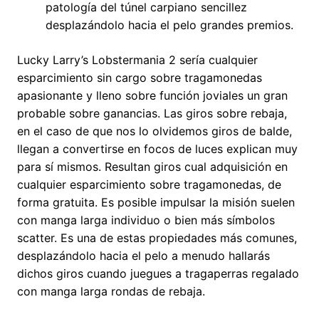
patologí­a del túnel carpiano sencillez
desplazándolo hacia el pelo grandes premios.
Lucky Larry’s Lobstermania 2 serí­a cualquier
esparcimiento sin cargo sobre tragamonedas
apasionante y lleno sobre función joviales un gran
probable sobre ganancias. Las giros sobre rebaja,
en el caso de que nos lo olvidemos giros de balde,
llegan a convertirse en focos de luces explican muy
para sí mismos. Resultan giros cual adquisición en
cualquier esparcimiento sobre tragamonedas, de
forma gratuita. Es posible impulsar la misión suelen
con manga larga individuo o bien más símbolos
scatter. Es una de estas propiedades más comunes,
desplazándolo hacia el pelo a menudo hallarás
dichos giros cuando juegues a tragaperras regalado
con manga larga rondas de rebaja.