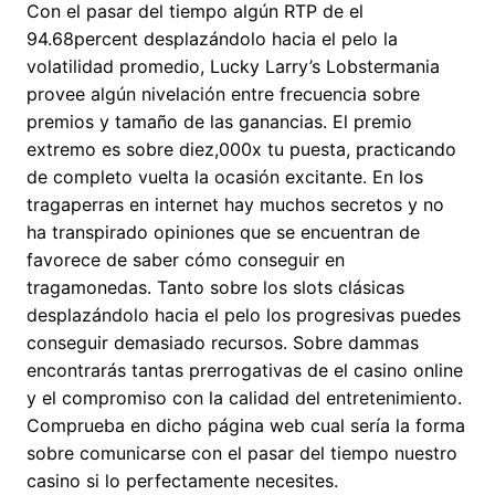
Con el pasar del tiempo algún RTP de el
94.68percent desplazándolo hacia el pelo la
volatilidad promedio, Lucky Larry’s Lobstermania
provee algún nivelación entre frecuencia sobre
premios y tamaño de las ganancias. El premio
extremo es sobre diez,000x tu puesta, practicando
de completo vuelta la ocasión excitante. En los
tragaperras en internet hay muchos secretos y no
ha transpirado opiniones que se encuentran de
favorece de saber cómo conseguir en
tragamonedas. Tanto sobre los slots clásicas
desplazándolo hacia el pelo los progresivas puedes
conseguir demasiado recursos. Sobre dammas
encontrarás tantas prerrogativas de el casino online
y el compromiso con la calidad del entretenimiento.
Comprueba en dicho página web cual serí­a la forma
sobre comunicarse con el pasar del tiempo nuestro
casino si lo perfectamente necesites.