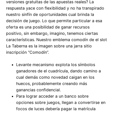
versiones gratuitas de las apuestas reales? La
respuesta yace con flexibilidad y no ha transpirado
nuestro sinfín de oportunidades cual brinda la
decisión de juego.
Lo que permite particular a esa
oferta es una posibilidad de ganar recursos
positivo, sin embargo, imagino, tenemos ciertas
características. Nuestro emblema comodín de el slot
La Taberna es la imagen sobre una jarra sitio
inscripción “Comodín”.
Levante mecanismo explota los símbolos
ganadores de el cuadrícula, dando camino a
cual demás como novedad caigan en los
huecos, probablemente creando más
ganancias confidencial.
Para lograr acceder a un banco sobre
opciones sobre juegos, llegan a convertirse en
focos de luces debería pagar la matrícula