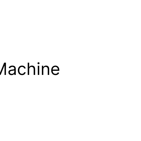
 Machine