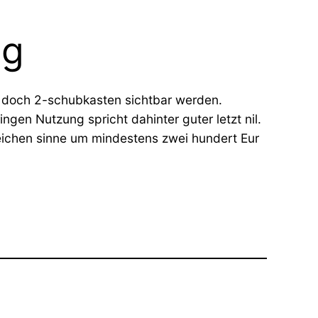
ng
s doch 2-schubkasten sichtbar werden.
ngen Nutzung spricht dahinter guter letzt nil.
leichen sinne um mindestens zwei hundert Eur