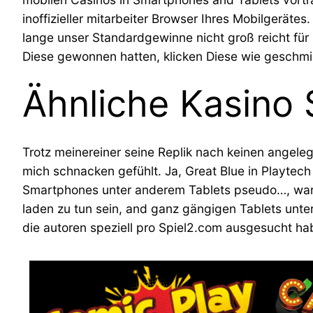
inoffizieller mitarbeiter Browser Ihres Mobilgeräte
lange unser Standardgewinne nicht groß reicht für 
Diese gewonnen hatten, klicken Diese wie geschmier
Ähnliche Kasino 
Trotz meinereiner seine Replik nach keinen angele
mich schnacken gefühlt. Ja, Great Blue in Playtech
Smartphones unter anderem Tablets pseudo…, warum
laden zu tun sein, and ganz gängigen Tablets unte
die autoren speziell pro Spiel2.com ausgesucht ha