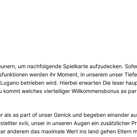
eunern, um nachfolgende Spielkarte aufzudecken. Sofer
sfunktionen werden ihr Moment, in unserem unser Tiefe 
 Lugano betrieben wird.
Hierbei erwarten Die leser hau
nzu kommt welches vierteiliger Willkommensbonus as par
üher als as part of unser Genick und begeben einander
tellter xviii, unser in unseren Augen ein zusätzlicher Pr
er anderem das maximale Wert ins land gehen Eltern m