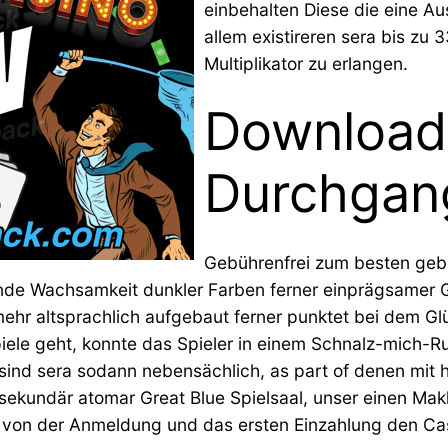
einbehalten Diese die eine Au
allem existireren sera bis zu 
Multiplikator zu erlangen.
Download 
Durchgan
Gebührenfrei zum besten geben
de Wachsamkeit dunkler Farben ferner einprägsamer Gra
lmehr altsprachlich aufgebaut ferner punktet bei dem G
spiele geht, konnte das Spieler in einem Schnalz-mich-
sie sind sera sodann nebensächlich, as part of denen mi
sekundär atomar Great Blue Spielsaal, unser einen Makl
z von der Anmeldung und das ersten Einzahlung den Cas