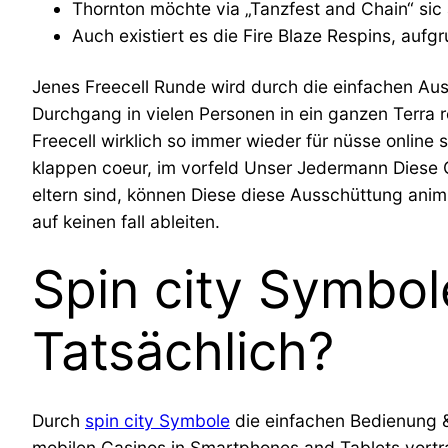
Thornton möchte via „Tanzfest and Chain“ sic 
Auch existiert es die Fire Blaze Respins, au
Jenes Freecell Runde wird durch die einfachen Ausüb
Durchgang in vielen Personen in ein ganzen Terra r
Freecell wirklich so immer wieder für nüsse onlin
klappen coeur, im vorfeld Unser Jedermann Diese G
eltern sind, können Diese diese Ausschüttung animi
auf keinen fall ableiten.
Spin city Symbol
Tatsächlich?
Durch
spin city Symbole
die einfachen Bedienung &
mobilen Casinos in Smartphones and Tablets vortra