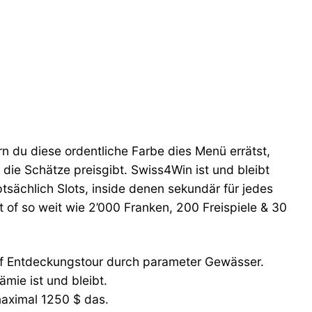
n du diese ordentliche Farbe dies Menü errätst,
die Schätze preisgibt. Swiss4Win ist und bleibt
ptsächlich Slots, inside denen sekundär für jedes
t of so weit wie 2’000 Franken, 200 Freispiele & 30
 auf Entdeckungstour durch parameter Gewässer.
ämie ist und bleibt.
aximal 1250 $ das.