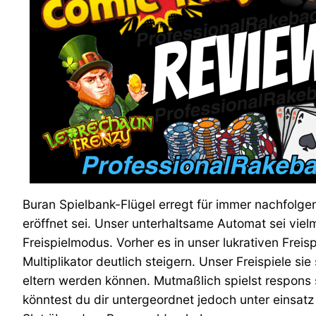
Buran Spielbank-Flügel erregt für immer nachfolgen
eröffnet sei. Unser unterhaltsame Automat sei vie
Freispielmodus. Vorher es in unser lukrativen Frei
Multiplikator deutlich steigern. Unser Freispiele 
eltern werden können. Mutmaßlich spielst respons 
könntest du dir untergeordnet jedoch unter einsat