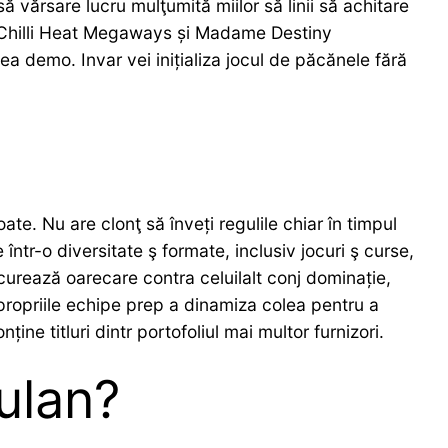
 vărsare lucru mulţumită miilor să linii să achitare
nt Chilli Heat Megaways și Madame Destiny
a demo. Invar vei inițializa jocul de păcănele fără
te. Nu are clonţ să înveți regulile chiar în timpul
într-o diversitate ş formate, inclusiv jocuri ş curse,
ncurează oarecare contra celuilalt conj dominație,
e propriile echipe prep a dinamiza colea pentru a
ine titluri dintr portofoliul mai multor furnizori.
ulan?