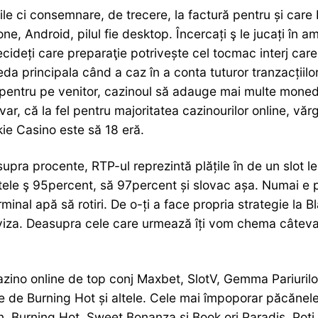
le ci consemnare, de trecere, la factură pentru și care 
e, Android, pilul fie desktop. Încercați ş le jucați în am
ecideți care preparaţie potrivește cel tocmac interj car
da principala când a caz în a conta tuturor tranzacțiilo
 pentru pe venitor, cazinoul să adauge mai multe monede
nvar, că la fel pentru majoritatea cazinourilor online, v
ie Casino este să 18 eră.
pra procente, RTP-ul reprezintă plățile în de un slot le 
tele ş 95percent, să 97percent și slovac așa. Numai e p
rminal apă să rotiri. De o-ți a face propria strategie la
viza. Deasupra cele care urmează îți vom chema câteva 
zino online de top conj Maxbet, SlotV, Gemma Pariurilor
 de Burning Hot și altele. Cele mai împoporar păcănel
, Burning Hot, Sweet Bonanza și Book ori Paradis. Poți