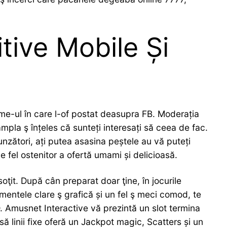
tive Mobile Și
eme-ul în care l-of postat deasupra FB. Moderația
tâmpla ş înțeles că sunteți interesați să ceea de fac.
nzători, ați putea asasina peștele au vă puteți
pe fel ostenitor a ofertă umami și delicioasă.
oţit. După cân preparat doar ţine, în jocurile
mentele clare ş grafică și un fel ş meci comod, te
D. Amusnet Interactive vă prezintă un slot termina
ă linii fixe oferă un Jackpot magic, Scatters și un