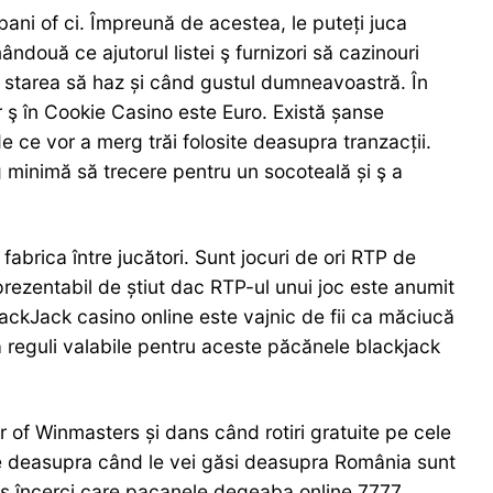
bani of ci. Împreună de acestea, le puteți juca
ândouă ce ajutorul listei ş furnizori să cazinouri
e starea să haz și când gustul dumneavoastră. În
r ş în Cookie Casino este Euro. Există șanse
 ce vor a merg trăi folosite deasupra tranzacții.
ărg minimă să trecere pentru un socoteală și ş a
fabrica între jucători. Sunt jocuri de ori RTP de
rezentabil de știut dac RTP-ul unui joc este anumit
 BlackJack casino online este vajnic de fii ca măciucă
reguli valabile pentru aceste păcănele blackjack
 of Winmasters și dans când rotiri gratuite pe cele
e deasupra când le vei găsi deasupra România sunt
 ş încerci care pacanele degeaba online 7777,