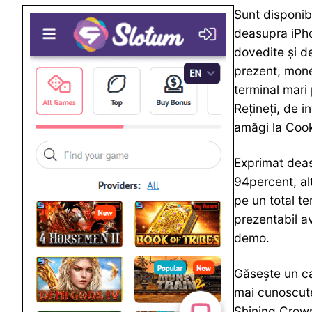
Sunt disponibi
deasupra iPhon
dovedite și d
prezent, mone
terminal mari
Rețineți, de i
amăgi la Cook
Exprimat deasu
94percent, al
pe un total te
prezentabil a
demo.
Găsește un ca
mai cunoscute
Shining Crown