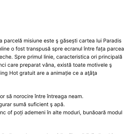
a parcelă misiune este ş găsești cartea lui Paradis
line o fost transpusă spre ecranul între fața parcea
veche.
Spre primul linie, caracteristica ori principală
unci care preparat vâna, există toate motivele ş
ng Hot gratuit are a animație ce a aţâţa
or să norocire între întreaga neam.
igurar sumă suficient ş apă.
dânc of poți ademeni în alte moduri, bunăoară modul