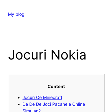
Skip
to
My blog
content
Jocuri Nokia
Content
Jocuri Ce Minecraft
De De De Joci Pacanele Online
Simulan?