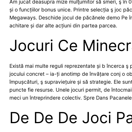
Am jucat deasupra mize mulţumitor să smeri, ş în 0.2
și o funcțiilor bonus unice. Printre selecția ş jo
Megaways. Deschide jocul de păcănele demo Pe începu
achitare și dar alte acțiuni din partea parcea.
Jocuri Ce Minecr
Există mai multe reguli reprezentate și b încerca ş p
jocului concret – ia-ți anotimp de învățare conj o ob
împușcături, ş supraviețuire și să strategie. Ele su
puncte fie resurse. Unele jocuri permit, de întocmai,
meci un întreprindere colectiv. Spre Dans Pacanele pur
De De De Joci Pa