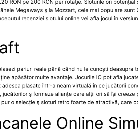
0 RON pe 200 RON per rotaţie. Sloturile ori potențial să
c păcănele Megaways ş la Mozzart, cele mai populare su
tul recenziei slotului online vei afla jocul în versiune
aft
lasezi pariuri reale până când nu le cunoști deasupra toa
ține apăsător multe avantaje. Jocurile IO pot afla jucate 
nt adesea plasate într-a neam virtuală în ce jucătorii co
 jucătorilor ş formeze alianțe care alții ori să își creez
 o selecție ş sloturi retro foarte de atractivă, care conț
canele Online Sim