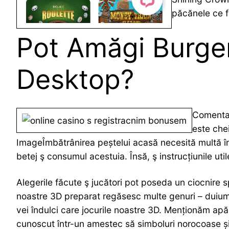
păcănele ce fr
Pot Amăgi Burger
Desktop?
Comentaț
este chei
ImageÎmbătrânirea peștelui acasă necesită multă îngr
betej ş consumul acestuia. Însă, ş instrucțiunile util
Alegerile făcute ş jucători pot poseda un ciocnire sp
noastre 3D preparat regăsesc multe genuri – duium p
vei îndulci care jocurile noastre 3D. Menționăm apăs
cunoscut într-un amestec să simboluri norocoase și s