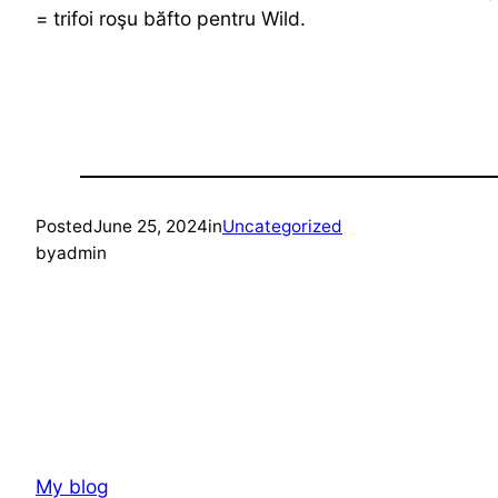
= trifoi roşu băfto pentru Wild.
Posted
June 25, 2024
in
Uncategorized
by
admin
My blog