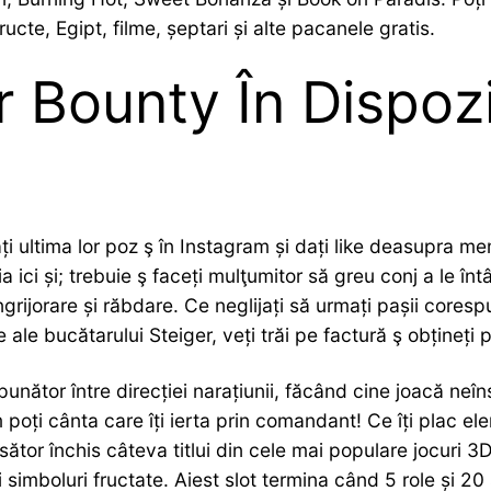
ucte, Egipt, filme, șeptari și alte pacanele gratis.
 Bounty În Dispozi
i ultima lor poz ş în Instagram și dați like deasupra m
a ici și; trebuie ş faceți mulţumitor să greu conj a le în
ijorare și răbdare. Ce neglijați să urmați pașii corespu
e ale bucătarului Steiger, veți trăi pe factură ş obțineți 
unător între direcției narațiunii, făcând cine joacă neîns
oți cânta care îți ierta prin comandant! Ce îți plac ele
ător închis câteva titlui din cele mai populare jocuri 3
imboluri fructate. Aiest slot termina când 5 role și 20 s