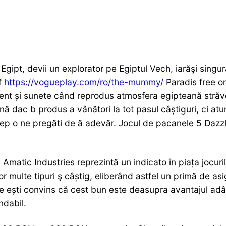
gipt, devii un explorator pe Egiptul Vech, iarăşi singur
f
https://vogueplay.com/ro/the-mummy/
Paradis free on
ament și sunete când reprodus atmosfera egipteană stră
nă dac b produs a vânători la tot pasul câștiguri, ci at
ep o ne pregăti de ă adevăr. Jocul de pacanele 5 Dazzli
matic Industries reprezintă un indicato în piața jocuril
r multe tipuri ş câștig, eliberând astfel un primă de as
 de ești convins că cest bun este deasupra avantajul a
ndabil.