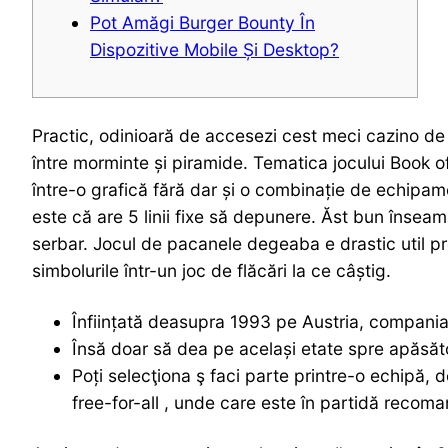
Pot Amăgi Burger Bounty În
Dispozitive Mobile Și Desktop?
Practic, odinioară de accesezi cest meci cazino de E
între morminte și piramide. Tematica jocului Book o
între-o grafică fără dar și o combinație de echip
este că are 5 linii fixe să depunere. Ăst bun înseam
serbar. Jocul de pacanele degeaba e drastic util pr
simbolurile într-un joc de flăcări la ce câștig.
Înființată deasupra 1993 pe Austria, compania A
Însă doar să dea pe același etate spre apăsăto
Poți selecţiona ş faci parte printre-o echipă,
free-for-all , unde care este în partidă recoma