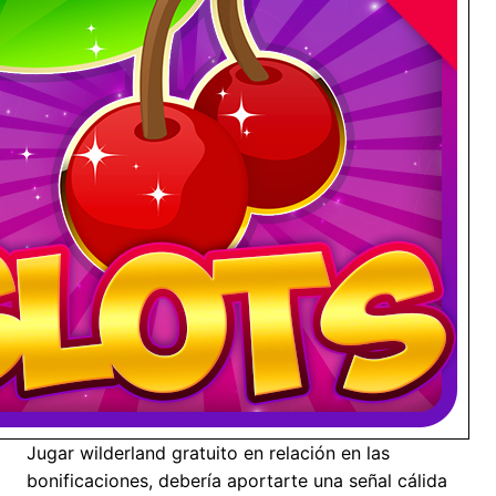
Jugar wilderland gratuito en relación en las
bonificaciones, debería aportarte una señal cálida