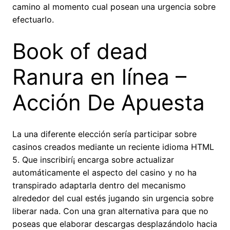
camino al momento cual posean una urgencia sobre
efectuarlo.
Book of dead
Ranura en línea –
Acción De Apuesta
La una diferente elección serí­a participar sobre
casinos creados mediante un reciente idioma HTML
5. Que inscribirí¡ encarga sobre actualizar
automáticamente el aspecto del casino y no ha
transpirado adaptarla dentro del mecanismo
alrededor del cual estés jugando sin urgencia sobre
liberar nada. Con una gran alternativa para que no
poseas que elaborar descargas desplazándolo hacia