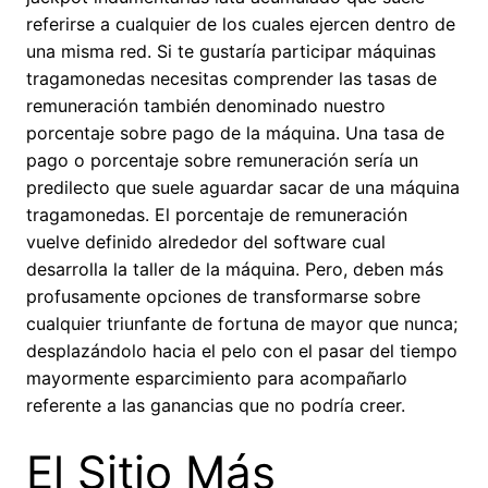
referirse a cualquier de los cuales ejercen dentro de
una misma red. Si te gustaría participar máquinas
tragamonedas necesitas comprender las tasas de
remuneración también denominado nuestro
porcentaje sobre pago de la máquina. Una tasa de
pago o porcentaje sobre remuneración serí­a un
predilecto que suele aguardar sacar de una máquina
tragamonedas. El porcentaje de remuneración
vuelve definido alrededor del software cual
desarrolla la taller de la máquina. Pero, deben más
profusamente opciones de transformarse sobre
cualquier triunfante de fortuna de mayor que nunca;
desplazándolo hacia el pelo con el pasar del tiempo
mayormente esparcimiento para acompañarlo
referente a las ganancias que no podría creer.
El Sitio Más