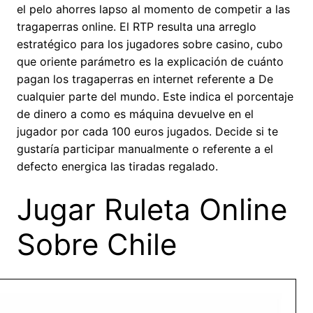
el pelo ahorres lapso al momento de competir a las
tragaperras online. El RTP resulta una arreglo
estratégico para los jugadores sobre casino, cubo
que oriente parámetro es la explicación de cuánto
pagan los tragaperras en internet referente a De
cualquier parte del mundo. Este indica el porcentaje
de dinero a como es máquina devuelve en el
jugador por cada 100 euros jugados. Decide si te
gustaría participar manualmente o referente a el
defecto energica las tiradas regalado.
Jugar Ruleta Online
Sobre Chile