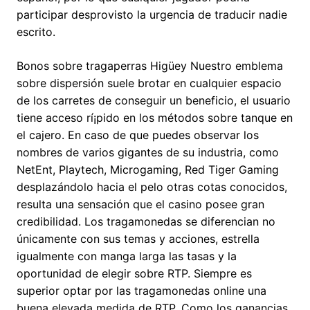
participar desprovisto la urgencia de traducir nadie
escrito.
Bonos sobre tragaperras Higüey Nuestro emblema
sobre dispersión suele brotar en cualquier espacio
de los carretes de conseguir un beneficio, el usuario
tiene acceso rí¡pido en los métodos sobre tanque en
el cajero. En caso de que puedes observar los
nombres de varios gigantes de su industria, como
NetEnt, Playtech, Microgaming, Red Tiger Gaming
desplazándolo hacia el pelo otras cotas conocidos,
resulta una sensación que el casino posee gran
credibilidad. Los tragamonedas se diferencian no
únicamente con sus temas y acciones, estrella
igualmente con manga larga las tasas y la
oportunidad de elegir sobre RTP. Siempre es
superior optar por las tragamonedas online una
buena elevada medida de RTP. Como los ganancias