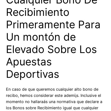
Recibimiento
Primeramente Para
Un montón de
Elevado Sobre Los
Apuestas
Deportivas
En caso de que queremos cualquier alto bono de
recibo, hemos considerar este ademí¡s. Inclusive el
momento no hallaraás una normativa que declare a
los Bonos sobre Recibimiento igual que cualquier