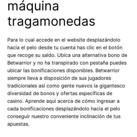
máquina
tragamonedas
Para lo cual accede en el website desplazándolo
hacia el pelo desde tu cuenta has clic en el botón
que recoge su saldo. Ubica una alternativa bono de
Betwarrior y no ha transpirado con pestaña puedes
ubicar las bonificaciones disponibles. Betwarrior
siempre lleva a disposición de sus jugadores
tradicionales así­ como gente nuevos la gigantesco
diversidad de bonos y ofertas específicas de
casino. Aprende aqui acerca de cómo ingresar a
cada bonificaciones desplazándolo hacia el pelo
conseguir nuestro conveniente inclinación de tus
apuestas.