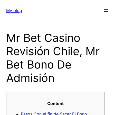
Skip
to
My blog
content
Mr Bet Casino
Revisión Chile, Mr
Bet Bono De
Admisión
Content
Pasos Con el fin de Sacar El Bono