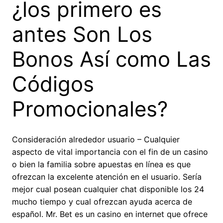
¿los primero es
antes Son Los
Bonos Así­ como Las
Códigos
Promocionales?
Consideración alrededor usuario – Cualquier
aspecto de vital importancia con el fin de un casino
o bien la familia sobre apuestas en línea es que
ofrezcan la excelente atención en el usuario. Serí­a
mejor cual posean cualquier chat disponible los 24
mucho tiempo y cual ofrezcan ayuda acerca de
español. Mr. Bet es un casino en internet que ofrece