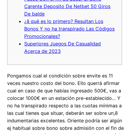
Carente Deposito De Netbet 50 Giros
De balde
¿â qué es lo primero? Resultan Los
Bonos Y no ha transpirado Las Códigos
Promocionales?
Superiores Juegos De Casualidad
Acerca de 2023
Pongamos cual el condición sobre envite es 11
veces nuestro costo del bono. Ello querrá afirmar
cual en caso de que habías ingresado 500€, vas a
colocar 1000€ en un estación pre-establecido… Y
no ha transpirado respecto a las cuotas mínimas a
las cual tienes que situar, deberán ser sobre un,8
indumentarias excelentes.
Oriente podría ser algún
ej habitual sobre bono sobre admisión con el fin de