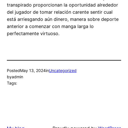
transpirado proporcionan la oportunidad alrededor
del jugador de tomar relación carente sentir cual
está arriesgando aún dinero, manera sobre deporte
anterior a comenzar con manga larga lo
perfectamente virtuoso.
Posted
May 13, 2024
in
Uncategorized
by
admin
Tags: