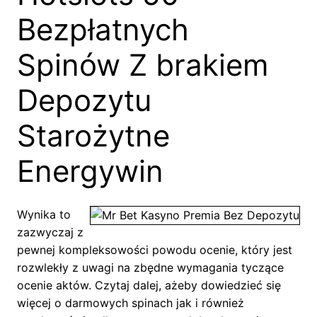
Bezpłatnych
Spinów Z brakiem
Depozytu
Starożytne
Energywin
Wynika to
zazwyczaj z
pewnej kompleksowości powodu ocenie, który jest
rozwlekły z uwagi na zbędne wymagania tyczące
ocenie aktów. Czytaj dalej, ażeby dowiedzieć się
więcej o darmowych spinach jak i również