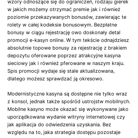
wzory odnoszące się do ograniczeń, rodzaju gierek
w jakich możemy otrzymać premie jak i również
poziomie przekazywanych bonusów, zawierając te
rolety w całej kodeksie bonusowym. Bezpłatne
bonusy w ciągu rejestrację owo doskonały detal
promocji e-kasyn online. W tym tekście odnajdziesz
absolutnie topowe bonusy za rejestrację z brakiem
depozytu oferowane poprzez atrakcyjne kasyna
sieciowy jak i również pferowane w naszym kraju.
Spis promocji wydaje się stale aktualizowana,
dlatego możesz sprawdzać ją okresowo.
Modernistyczne kasyna są dostępne nie tylko wraz
z konsol, jednak także spośród ustrojstw mobilnych.
Mobilne kasyno może okazać się wykonywane jako
uporządkowana wydanie witryny internetowej czy
jak aplikacja do odwiedzenia uzyskania. Bez
względu na to, jaka strategia dostępu pozostaje