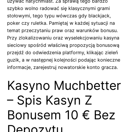
używać natychmiast. Za sprawą tego bardzo
szybko wolno radować się klasycznymi grami
stołowymi, tego typu wówczas gdy blackjack,
poker czy ruletka. Pamiętaj w każdej sytuacji na
temat przeczytaniu praw oraz warunków bonusu.
Przy zlokalizowaniu oraz wyselekcjowaniu kasyna
sieciowy spośród właściwą propozycją bonusową
przejdź do odwiedzenia platformy, klikając zieleń
guzik, a w następnej kolejności podając konieczne
informacje, zarejestruj nowatorskie konto gracza.
Kasyno Muchbetter
– Spis Kasyn Z
Bonusem 10 € Bez
Depozytu