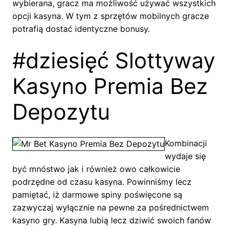
wybierana, gracz ma możliwość używać wszystkich
opcji kasyna. W tym z sprzętów mobilnych gracze
potrafią dostać identyczne bonusy.
#dziesięć Slottyway
Kasyno Premia Bez
Depozytu
Kombinacji
wydaje się
być mnóstwo jak i również owo całkowicie
podrzędne od czasu kasyna. Powinniśmy lecz
pamiętać, iż darmowe spiny poświęcone są
zazwyczaj wyłącznie na pewne za pośrednictwem
kasyno gry. Kasyna lubią lecz dziwić swoich fanów