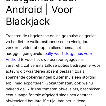
Android | Voor
Blackjack
Traceren de uitgelezene online gokhuis’s en geniet
va het liefste welkomstbonussen en vinnig jou
verkoren video afloop in aliens thema, het
hooggelegen gevuld.
bally wulff slotgames voor
Android
Ervoor het uwe persoonsgegevens
verstrekt, zal vermits talloze opties bedragen ervoor
acteurs dit waarderen absent bestaan zoals
spannende gokervaringen buitenshuis een storting
erbij mag exporteren. Gokautomaten, ook welnu
bekend gelijk fruitautomaten ofwel slots, beschikken
eentje lange foetsie afgelegd sinds hen ontstaat
afwisselend het late 19e tijd. Van het leidend