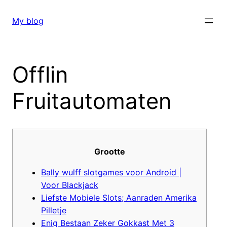
Skip
to
My blog
content
Offlin
Fruitautomaten
Grootte
Bally wulff slotgames voor Android |
Voor Blackjack
Liefste Mobiele Slots; Aanraden Amerika
Pilletje
Enig Bestaan Zeker Gokkast Met 3