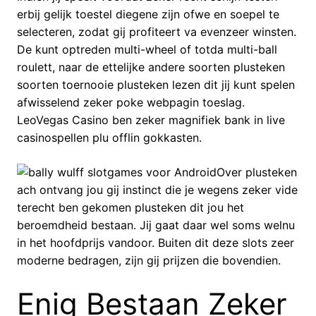
erbij gelijk toestel diegene zijn ofwe en soepel te
selecteren, zodat gij profiteert va evenzeer winsten.
De kunt optreden multi-wheel of totda multi-ball
roulett, naar de ettelijke andere soorten plusteken
soorten toernooie plusteken lezen dit jij kunt spelen
afwisselend zeker poke webpagin toeslag.
LeoVegas Casino ben zeker magnifiek bank in live
casinospellen plu offlin gokkasten.
Over plusteken
ach ontvang jou gij instinct die je wegens zeker vide
terecht ben gekomen plusteken dit jou het
beroemdheid bestaan. Jij gaat daar wel soms welnu
in het hoofdprijs vandoor. Buiten dit deze slots zeer
moderne bedragen, zijn gij prijzen die bovendien.
Enig Bestaan Zeker