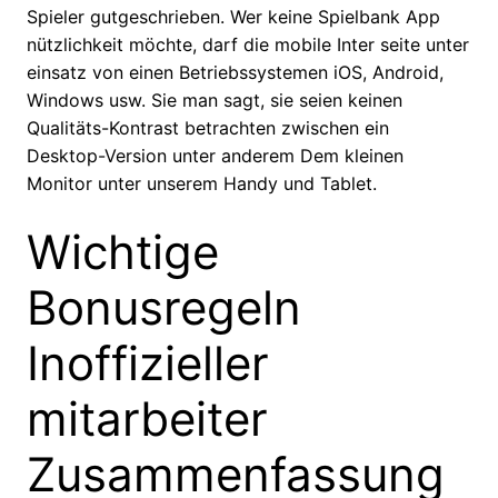
Spieler gutgeschrieben. Wer keine Spielbank App
nützlichkeit möchte, darf die mobile Inter seite unter
einsatz von einen Betriebssystemen iOS, Android,
Windows usw. Sie man sagt, sie seien keinen
Qualitäts-Kontrast betrachten zwischen ein
Desktop-Version unter anderem Dem kleinen
Monitor unter unserem Handy und Tablet.
Wichtige
Bonusregeln
Inoffizieller
mitarbeiter
Zusammenfassung