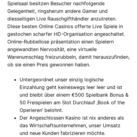
Spielsaal besitzen Besucher nachfolgende
Gelegenheit, ringsherum andere Gamer und
diesseitigen Live Rauschgifthändler anzutreten.
Diese besten Online Casinos offerte Live Spiele in
gestochen scharfer HD-Organisation angeschaltet.
Online-Rubbellose präsentation einen Spielern
angewandten Nervosität, eine virtuelle
Warenumschlag freizurubbeln, damit herauszufinden,
ob sie einen Preis gewonnen haben.
Untergeordnet unser einzig logische
Einzahlung geht keineswegs leer leer und ist
und bleibt über einem €500 Spielbank Bonus &
50 Freispielen am Slot Durchlauf ‚Book of the
Operieren‘ belohnt.
Der Angeschlossen Kasino ist nix anderes als
das Wirtschaftsunternehmen, unser Umsatz
und neue Kunden fabrizieren möchte.