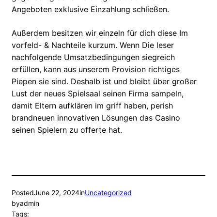
Angeboten exklusive Einzahlung schließen.
Außerdem besitzen wir einzeln für dich diese Im
vorfeld- & Nachteile kurzum. Wenn Die leser
nachfolgende Umsatzbedingungen siegreich
erfüllen, kann aus unserem Provision richtiges
Piepen sie sind. Deshalb ist und bleibt über großer
Lust der neues Spielsaal seinen Firma sampeln,
damit Eltern aufklären im griff haben, perish
brandneuen innovativen Lösungen das Casino
seinen Spielern zu offerte hat.
Posted
June 22, 2024
in
Uncategorized
by
admin
Tags: