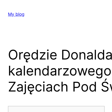
Skip
to
My blog
content
Orędzie Donalda
kalendarzowego,
Zajęciach Pod 