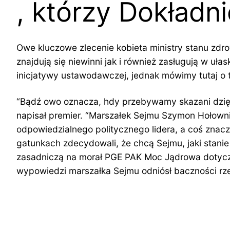
, którzy Dokładn
Owe kluczowe zlecenie kobieta ministry stanu zd
znajdują się niewinni jak i również zasługują w u
inicjatywy ustawodawczej, jednak mówimy tutaj o 
“Bądź owo oznacza, hdy przebywamy skazani dzięki 
napisał premier. “Marszałek Sejmu Szymon Hołown
odpowiedzialnego politycznego lidera, a coś znaczn
gatunkach zdecydowali, że chcą Sejmu, jaki stani
zasadniczą na morał PGE PAK Moc Jądrowa dotycząc
wypowiedzi marszałka Sejmu odniósł baczności rze