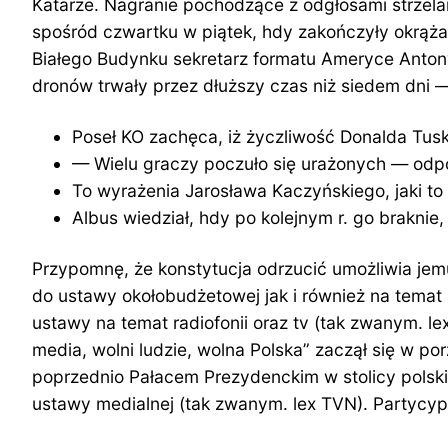
Katarze. Nagranie pochodzące z odgłosami strzel
spośród czwartku w piątek, hdy zakończyły okrąż
Białego Budynku sekretarz formatu Ameryce Antony
dronów trwały przez dłuższy czas niż siedem dni 
Poseł KO zachęca, iż życzliwość Donalda Tusk
— Wielu graczy poczuło się urażonych — odpo
To wyrażenia Jarosława Kaczyńskiego, jaki to u
Albus wiedział, hdy po kolejnym r. go brakni
Przypomnę, że konstytucja odrzucić umożliwia je
do ustawy okołobudżetowej jak i również na tema
ustawy na temat radiofonii oraz tv (tak zwanym. 
media, wolni ludzie, wolna Polska” zaczął się w p
poprzednio Pałacem Prezydenckim w stolicy polski
ustawy medialnej (tak zwanym. lex TVN). Partycy