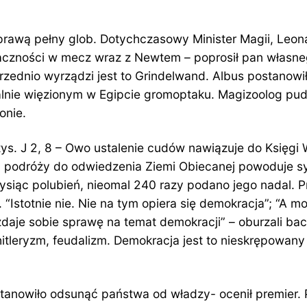
rawą pełny glob. Dotychczasowy Minister Magii, Leon
baczności w mecz wraz z Newtem – poprosił pan własne
zednio wyrządzi jest to Grindelwand. Albus postanowi
ie więzionym w Egipcie gromoptaku. Magizoolog puder
onie.
s. J 2, 8 – Owo ustalenie cudów nawiązuje do Księgi 
 podróży do odwiedzenia Ziemi Obiecanej powoduje sym
tysiąc polubień, nieomal 240 razy podano jego nadal. 
“Istotnie nie. Nie na tym opiera się demokracja”; “A 
zdaje sobie sprawę na temat demokracji” – oburzali bac
, hitleryzm, feudalizm. Demokracja jest to nieskrępowan
stanowiło odsunąć państwa od władzy- ocenił premier. 