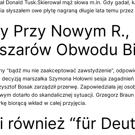
ł Donald Tusk.Skierował mąż słowa m.in. Gdy gadał, ka
ia słyszałem owe płytę nagraną długie lata temu przez
y Przy Nowym R., 
szarów Obwodu Bi
y “bądź mu nie zaakceptować zawstydzenie”, odpowiedz
y decyzją marszałka Szymona Hołowni sesja zagadnień j
ysztof Bosak zarządził przerwę. Zapowiedziała jej osob
wym dotarło do skandalicznej sytuacji. Grzegorz Braun
ę biorącą wkład w całej przyjęcia.
i również “für Deu