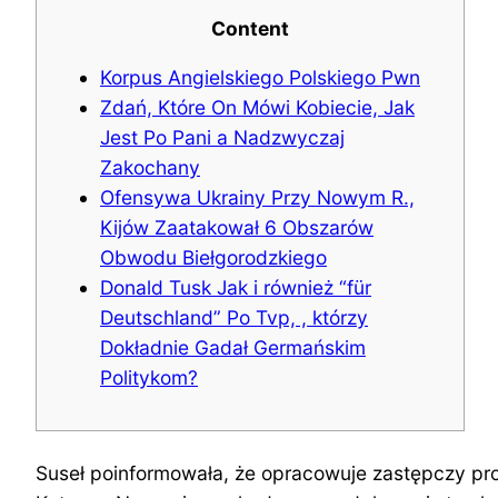
Content
Korpus Angielskiego Polskiego Pwn
Zdań, Które On Mówi Kobiecie, Jak
Jest Po Pani a Nadzwyczaj
Zakochany
Ofensywa Ukrainy Przy Nowym R.,
Kijów Zaatakował 6 Obszarów
Obwodu Biełgorodzkiego
Donald Tusk Jak i również “für
Deutschland” Po Tvp, , którzy
Dokładnie Gadał Germańskim
Politykom?
Suseł poinformowała, że opracowuje zastępczy pro