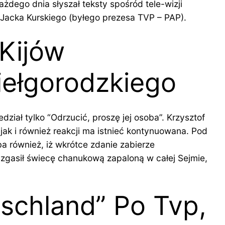
żdego dnia słyszał teksty spośród tele-wizji
 Jacka Kurskiego (byłego prezesa TVP – PAP).
Kijów
ełgorodzkiego
iał tylko “Odrzucić, proszę jej osoba”. Krzysztof
ak i również reakcji ma istnieć kontynuowana. Pod
a również, iż wkrótce zdanie zabierze
 zgasił świecę chanukową zapaloną w całej Sejmie,
tschland” Po Tvp,