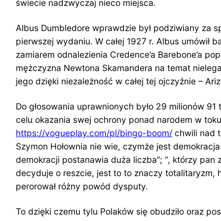
świecie nadzwyczaj nieco miejsca.
Albus Dumbledore wprawdzie był podziwiany za sp
pierwszej wydaniu. W całej 1927 r. Albus umówił 
zamiarem odnalezienia Credence’a Barebone’a popr
mężczyzna Newtona Skamandera na temat nielegaln
jego dzięki niezależność w całej tej ojczyźnie – Ariz
Do głosowania uprawnionych było 29 milionów 91 ty
celu okazania swej ochrony ponad narodem w toku
https://vogueplay.com/pl/bingo-boom/
chwili nad 
Szymon Hołownia nie wie, czymże jest demokracja. 
demokracji postanawia duża liczba”; “, którzy pan 
decyduje o reszcie, jest to to znaczy totalitaryzm
perorował różny powód dysputy.
To dzięki czemu tylu Polaków się obudziło oraz po