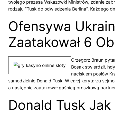
twojego prezesa Wskazówki Ministrów, zdanie zabra
rodzaju “Tusk do odwiedzenia Berlina”. Każdego dn
Ofensywa Ukrain
Zaatakował 6 Ob
Grzegorz Braun pytan
Bosak stwierdził, hd
naciskiem posłów Krz
samodzielnie Donald Tusk. W całej korytarzu sejmo
a następnie zaatakował gaśnicą proszkową partnerk
Donald Tusk Jak 