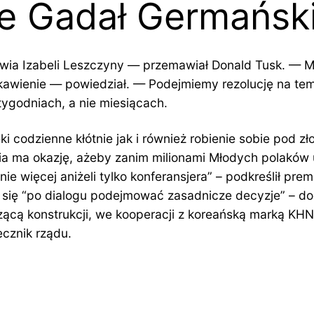
ie Gadał Germańsk
rowia Izabeli Leszczyny — przemawiał Donald Tusk. — 
łaskawienie — powiedział. — Podejmiemy rezolucję na t
tygodniach, a nie miesiącach.
codzienne kłótnie jak i również robienie sobie pod zł
ia ma okazję, ażeby zanim milionami Młodych polaków
ie więcej aniżeli tylko konferansjera” – podkreślił pre
e się “po dialogu podejmować zasadnicze decyzje” – do
ą konstrukcji, we kooperacji z koreańską marką KHNP,
cznik rządu.