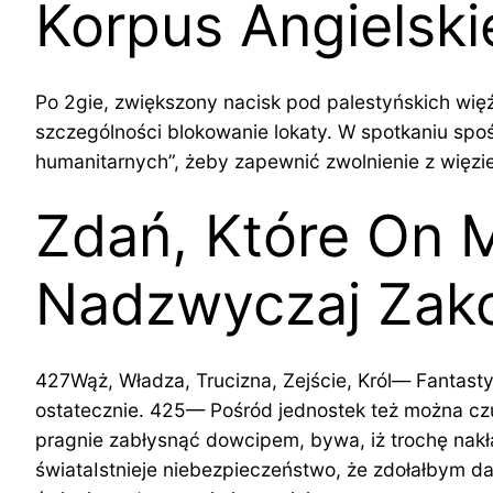
Korpus Angielsk
Po 2gie, zwiększony nacisk pod palestyńskich wię
szczególności blokowanie lokaty. W spotkaniu spo
humanitarnych”, żeby zapewnić zwolnienie z więzie
Zdań, Które On M
Nadzwyczaj Zak
427Wąż, Władza, Trucizna, Zejście, Król— Fantast
ostatecznie. 425— Pośród jednostek też można c
pragnie zabłysnąć dowcipem, bywa, iż trochę nakła
świataIstnieje niebezpieczeństwo, że zdołałbym dać