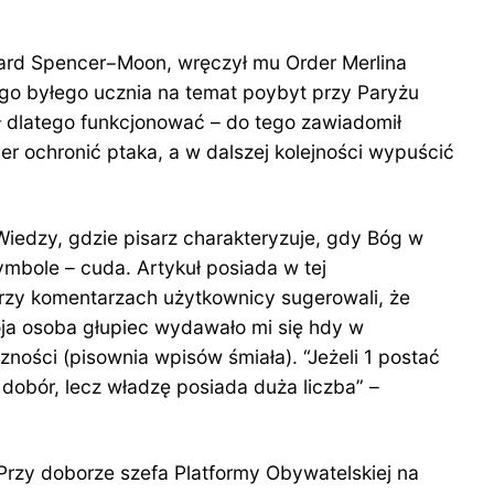
ard Spencer−Moon, wręczył mu Order Merlina
go byłego ucznia na temat poybyt przy Paryżu
ł dlatego funkcjonować – do tego zawiadomił
 ochronić ptaka, a w dalszej kolejności wypuścić
Wiedzy, gdzie pisarz charakteryzuje, gdy Bóg w
bole – cuda. Artykuł posiada w tej
Przy komentarzach użytkownicy sugerowali, że
moja osoba głupiec wydawało mi się hdy w
zności (pisownia wpisów śmiała). “Jeżeli 1 postać
y dobór, lecz władzę posiada duża liczba” –
Przy doborze szefa Platformy Obywatelskiej na