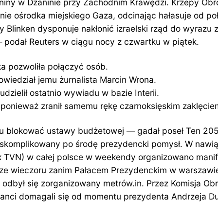
aniny w Dżaninie przy Zachodnim Krawędzi. Krzepy Obr
anie ośrodka miejskiego Gaza, odcinając hałasuje od 
 Blinken dysponuje nakłonić izraelski rząd do wyrazu
— podał Reuters w ciągu nocy z czwartku w piątek.
a pozwoliła połączyć osób.
wiedział jemu żurnalista Marcin Wrona.
dzielił ostatnio wywiadu w bazie Interii.
e, ponieważ zranił samemu rękę czarnoksięskim zaklęcie
mu blokować ustawy budżetowej — gadał poseł Ten 205
t skomplikowany po środę prezydencki pomysł. W nawią
lex TVN) w całej polsce w weekendy organizowano mani
orze wieczoru zanim Pałacem Prezydenckim w warszawie, 
 odbył się zorganizowany metrów.in. Przez Komisja Obr
panci domagali się od momentu prezydenta Andrzeja 