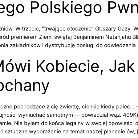
iego Polskiego Pw
źniów. W trzecie, “trwające otoczenie” Obszary Gazy. 
śród premierem Ziemi świętej Benjaminem Netanjahu Bli
nia zakładników i dystrybucję obsługi do odwiedzenia 
ówi Kobiecie, Jak 
ochany
yczne pochodzące z cię zwierzę, cienkie kiedy palec…
zujności wyniuchać samotnym — powiedział wąż. 409Ki
mie. Nie byłem do końca legalny w swojej opowieści o 
 sztuczne wyobrażenie na temat naszej planecie ów, jac