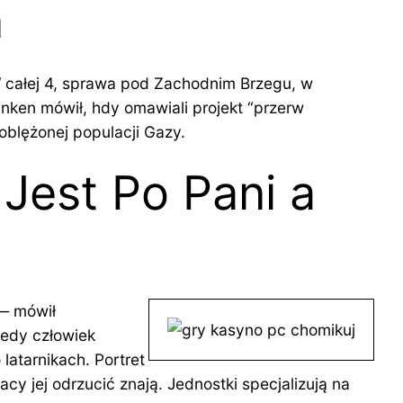
n
W całej 4, sprawa pod Zachodnim Brzegu, w
nken mówił, hdy omawiali projekt “przerw
oblężonej populacji Gazy.
Jest Po Pani a
 — mówił
edy człowiek
latarnikach. Portret
y jej odrzucić znają. Jednostki specjalizują na