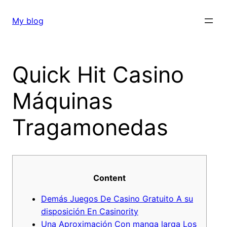
Skip
to
My blog
content
Quick Hit Casino
Máquinas
Tragamonedas
Content
Demás Juegos De Casino Gratuito A su
disposición En Casinority
Una Aproximación Con manga larga Los