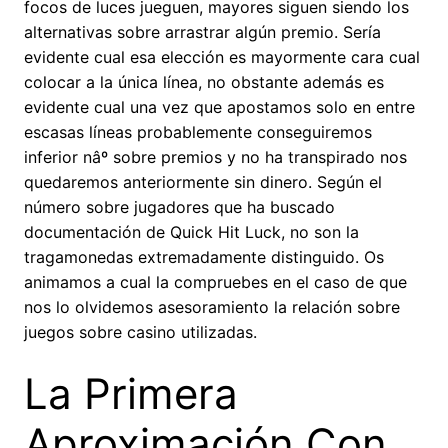
focos de luces jueguen, mayores siguen siendo los
alternativas sobre arrastrar algún premio. Serí­a
evidente cual esa elección es mayormente cara cual
colocar a la única línea, no obstante además es
evidente cual una vez que apostamos solo en entre
escasas líneas probablemente conseguiremos
inferior nâº sobre premios y no ha transpirado nos
quedaremos anteriormente sin dinero. Según el
número sobre jugadores que ha buscado
documentación de Quick Hit Luck, no son la
tragamonedas extremadamente distinguido. Os
animamos a cual la compruebes en el caso de que
nos lo olvidemos asesoramiento la relación sobre
juegos sobre casino utilizadas.
La Primera
Aproximación Con