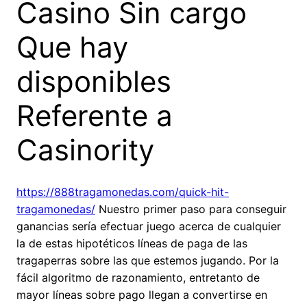
Casino Sin cargo
Que hay
disponibles
Referente a
Casinority
https://888tragamonedas.com/quick-hit-
tragamonedas/
Nuestro primer paso para conseguir
ganancias serí­a efectuar juego acerca de cualquier
la de estas hipotéticos líneas de paga de las
tragaperras sobre las que estemos jugando. Por la
fácil algoritmo de razonamiento, entretanto de
mayor líneas sobre pago llegan a convertirse en