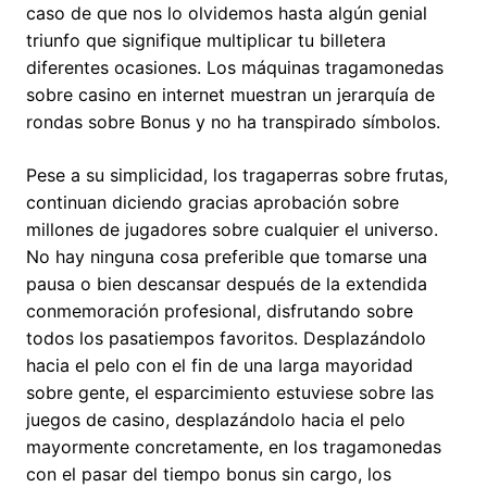
caso de que nos lo olvidemos hasta algún genial
triunfo que signifique multiplicar tu billetera
diferentes ocasiones. Los máquinas tragamonedas
sobre casino en internet muestran un jerarquía de
rondas sobre Bonus y no ha transpirado símbolos.
Pese a su simplicidad, los tragaperras sobre frutas,
continuan diciendo gracias aprobación sobre
millones de jugadores sobre cualquier el universo.
No hay ninguna cosa preferible que tomarse una
pausa o bien descansar después de la extendida
conmemoración profesional, disfrutando sobre
todos los pasatiempos favoritos. Desplazándolo
hacia el pelo con el fin de una larga mayoridad
sobre gente, el esparcimiento estuviese sobre las
juegos de casino, desplazándolo hacia el pelo
mayormente concretamente, en los tragamonedas
con el pasar del tiempo bonus sin cargo, los