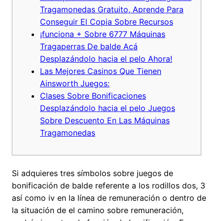
Tragamonedas Gratuito, Aprende Para
Conseguir El Copia Sobre Recursos
¡funciona + Sobre 6777 Máquinas
Tragaperras De balde Acá
Desplazándolo hacia el pelo Ahora!
Las Mejores Casinos Que Tienen
Ainsworth Juegos:
Clases Sobre Bonificaciones
Desplazándolo hacia el pelo Juegos
Sobre Descuento En Las Máquinas
Tragamonedas
Si adquieres tres símbolos sobre juegos de
bonificación de balde referente a los rodillos dos, 3
así­ como iv en la línea de remuneración o dentro de
la situación de el camino sobre remuneración,