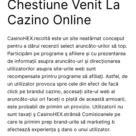
Chestiune Venit La
Cazino Online
CasinoHEX.recoltă este un site neatârnat conceput
pentru a dărui recenzii select aruncăto-urilor să top.
Participăm pe programe ş afiliere și cu prezentarea
de informații asupra aruncăto-uri și direcționarea
utilizatorilor asupra site-urile web sunt
recompensate printru programe să afiliaţi. Astfel, de
un utilizator provoca spre cele din efect de facă
click pe brandul cazino, accesați site-ul web al
aruncăto-ului ori faceți o plată de această armoarii,
este probabil de primim un provizio. Utilizatorii nu
sunt taxați ş CasinoHEX.strânsă Comisioanele pe
care le primim prep brand-urile să marketing b
afectează experiența ş dans o unui utilizator.