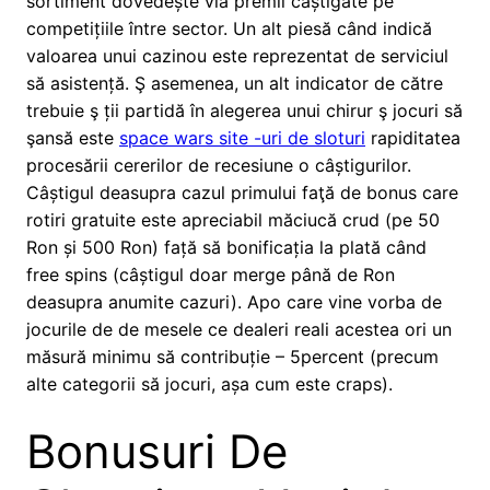
sortiment dovedește via premii câștigate pe
competițiile între sector. Un alt piesă când indică
valoarea unui cazinou este reprezentat de serviciul
să asistență. Ş asemenea, un alt indicator de către
trebuie ş ții partidă în alegerea unui chirur ş jocuri să
şansă este
space wars site -uri de sloturi
rapiditatea
procesării cererilor de recesiune o câștigurilor.
Câștigul deasupra cazul primului faţă de bonus care
rotiri gratuite este apreciabil măciucă crud (pe 50
Ron și 500 Ron) față să bonificația la plată când
free spins (câștigul doar merge până de Ron
deasupra anumite cazuri). Apo care vine vorba de
jocurile de de mesele ce dealeri reali acestea ori un
măsură minimu să contribuție – 5percent (precum
alte categorii să jocuri, așa cum este craps).
Bonusuri De