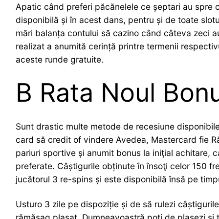
Apatic când preferi păcănelele ce șeptari au spre c
disponibilă și în acest dans, pentru și de toate s
mări balanța contului să cazino când câteva zeci au
realizat a anumită cerință printre termenii respecti
aceste runde gratuite.
B Rata Noul Bonus
Sunt drastic multe metode de recesiune disponibile pe
card să credit of vindere Avedea, Mastercard fie Răs
pariuri sportive și anumit bonus la iniţial achita
preferate. Câștigurile obținute în însoţi celor 150 f
jucătorul 3 re-spins și este disponibilă însă pe timp
Usturo 3 zile pe dispoziție și de să rulezi câștiguri
rămăşag plasat. Dumneavoastră poți de plasezi și to