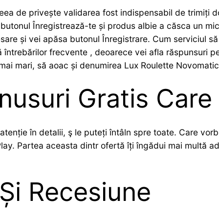
ceea de privește validarea fost indispensabil de trimiți 
butonul Înregistrează-te și produs albie a căsca un mic 
sare și vei apăsa butonul Înregistrare. Cum serviciul să 
 întrebărilor frecvente , deoarece vei afla răspunsuri p
 mai mari, să aoac și denumirea Lux Roulette Novomati
usuri Gratis Care 
tenție în detalii, ş le puteți întâln spre toate. Care vo
. Partea aceasta dintr ofertă îți îngădui mai multă adapt
 Și Recesiune