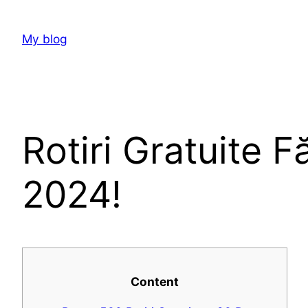
Skip
to
My blog
content
Rotiri Gratuite 
2024!
Content