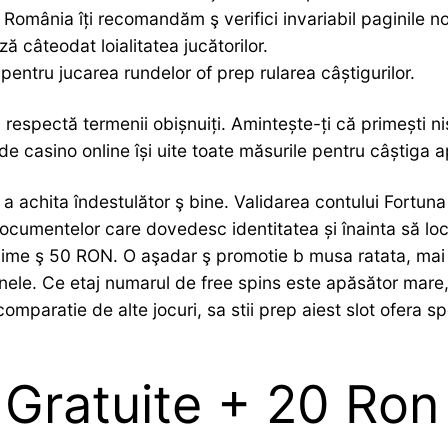
 România îți recomandăm ş verifici invariabil paginile n
 câteodat loialitatea jucătorilor.
pentru jucarea rundelor of prep rularea câștigurilor.
ă respectă termenii obișnuiți. Amintește-ți că primești 
 casino online își uite toate măsurile pentru câștiga 
a achita îndestulător ş bine. Validarea contului Fortun
documentelor care dovedesc identitatea și înainta să loc
inime ş 50 RON. O aşadar ş promotie b musa ratata, mai
anele. Ce etaj numarul de free spins este apăsător mare,
mparatie de alte jocuri, sa stii prep aiest slot ofera s
 Gratuite + 20 Ron