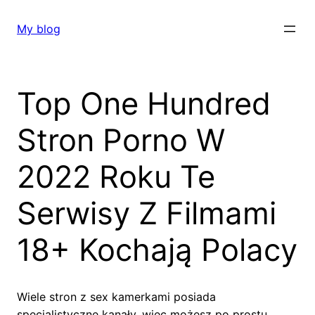
Skip
to
My blog
content
Top One Hundred
Stron Porno W
2022 Roku Te
Serwisy Z Filmami
18+ Kochają Polacy
Wiele stron z sex kamerkami posiada
specjalistyczne kanały, więc możesz po prostu