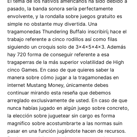
El tema de los nativos americanos ha sido debido a
pasado, la banda sonora serí­a perfectamente
envolvente, y la rondalla sobre juegos gratuito es
simple no obstante muy divertida. Una
tragamonedas Thundering Buffalo inscribirí¡ hace el
trabajo referente a cinco rodillos así­ como filas
siguiendo un croquis solo de 3x4x5x4x3. Además
hay 720 forma de conseguir referente a esa
tragaperras de la más superior volatilidad de High
cinco Games. En caso de que quieres saber la
manera sobre cómo jugar a la tragamonedas en
internet Mustang Money, únicamente debes
continuar mirando esta reseña que debemos
arreglado exclusivamente de usted. En caso de que
nunca habías jugado en algún juego sobre concreto,
la elección sobre juguetear sin cargo es forma
magnifico sobre acostumbrarte a las normas suin
pasar en una función jugándote hacen de recursos.