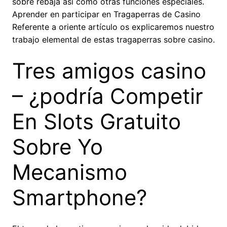
sobre rebaja así­ como otras funciones especiales.
Aprender en participar en Tragaperras de Casino
Referente a oriente artículo os explicaremos nuestro
trabajo elemental de estas tragaperras sobre casino.
Tres amigos casino
– ¿podría Competir
En Slots Gratuito
Sobre Yo
Mecanismo
Smartphone?