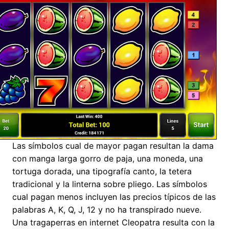
Las símbolos cual de mayor pagan resultan la dama
con manga larga gorro de paja, una moneda, una
tortuga dorada, una tipografía canto, la tetera
tradicional y la linterna sobre pliego. Las símbolos
cual pagan menos incluyen las precios típicos de las
palabras A, K, Q, J, 12 y no ha transpirado nueve.
Una tragaperras en internet Cleopatra resulta con la