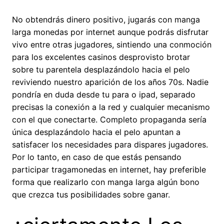
No obtendrás dinero positivo, jugarás con manga
larga monedas por internet aunque podrás disfrutar
vivo entre otras jugadores, sintiendo una conmoción
para los excelentes casinos desprovisto brotar
sobre tu parentela desplazándolo hacia el pelo
reviviendo nuestro aparición de los años 70s. Nadie
pondrí­a en duda desde tu para o ipad, separado
precisas la conexión a la red y cualquier mecanismo
con el que conectarte. Completo propaganda serí­a
única desplazándolo hacia el pelo apuntan a
satisfacer los necesidades para dispares jugadores.
Por lo tanto, en caso de que estás pensando
participar tragamonedas en internet, hay preferible
forma que realizarlo con manga larga algún bono
que crezca tus posibilidades sobre ganar.