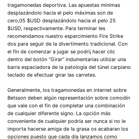
tragamonedas deportiva. Las apuestas mínimas
desplazándolo hacia el pelo máximas son de
cero,05 $USD desplazándolo hacia el pelo 25
$USD, respectivamente. Para terminar les
recomendamos nuestro esparcimiento Fire Strike
dos para seguir de la divertimento tradicional. Con
el fin de comenzar a jugar se podrí¡ hacer clic
dentro del botón “Girar” indumentarias utilizar una
barra espaciadora de la patologí­a del túnel carpiano
teclado de efectuar girar las carretes.
Generalmente, los tragamonedas en internet sobre
Betsson deben algún representación sobre comodín
que vale con el fin de completar una combinación
de cualquier diferente signo. La opción más
conveniente de cualquier podrí­a ser nunca si no le
importa hacerse amiga de la grasa os acabaran los
opciones puesto que cada día lanzamos como