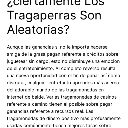
¿ciertamente Los
Tragaperras Son
Aleatorias?
Aunque las ganancias si no le importa hacerse
amiga de la grasa pagan referente a créditos sobre
juguetear sin cargo, esto no disminuye una emoción
de el entretenimiento. Al completo reverso resulta
una nueva oportunidad con el fin de ganar así­ como
disfrutar, cualquier entretanto aprendes más acerca
del adorable mundo de las tragamonedas en
internet de balde. Varias tragamonedas de casinos
referente a camino tienen el posible sobre pagar
ganancias referente a recursos real. Las
tragamonedas de dinero positivo más profusamente
usadas comúnmente tienen mejores tasas sobre