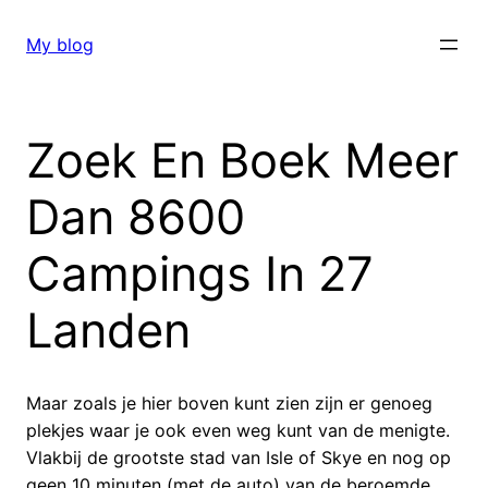
Skip
to
My blog
content
Zoek En Boek Meer
Dan 8600
Campings In 27
Landen
Maar zoals je hier boven kunt zien zijn er genoeg
plekjes waar je ook even weg kunt van de menigte.
Vlakbij de grootste stad van Isle of Skye en nog op
geen 10 minuten (met de auto) van de beroemde