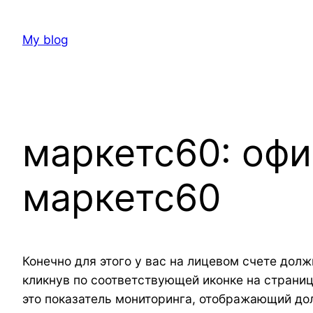
Skip
to
My blog
content
маркетс60: оф
маркетс60
Конечно для этого у вас на лицевом счете до
кликнув по соответствующей иконке на страни
это показатель мониторинга, отображающий до