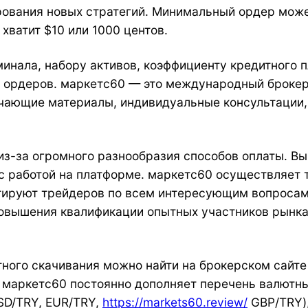
ования новых стратегий. Минимальный ордер может б
хватит $10 или 1000 центов.
минала, набору активов, коэффициенту кредитного 
ия ордеров. маркетс60 — это международный броке
бучающие материалы, индивидуальные консультации
з-за огромного разнообразия способов оплаты. Вы
с работой на платформе. маркетс60 осуществляет 
ьтируют трейдеров по всем интересующим вопросам
повышения квалификации опытных участников рынка
тного скачивания можно найти на брокерском сайт
я маркетс60 постоянно дополняет перечень валютны
SD/TRY, EUR/TRY,
https://markets60.review/
GBP/TRY),